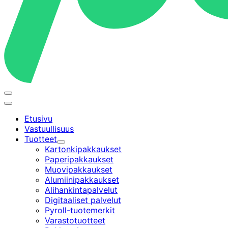
Avaa/sulje
hakupalkki
Päävalikko
Etusivu
Vastuullisuus
Tuotteet
Alavalikko
Kartonkipakkaukset
Paperipakkaukset
Muovipakkaukset
Alumiinipakkaukset
Alihankintapalvelut
Digitaaliset palvelut
Pyroll-tuotemerkit
Varastotuotteet