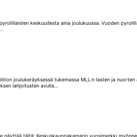
yrollilaisten keskuudesta aina joulukuussa. Vuoden pyrolli
n…
on joulukeräyksessä tukemassa MLL:n lasten ja nuorten aut
yksen lahjoitusten avulla…
 se näyttää tältä: Keskuskauppakamarin vuosimerkki myönnett