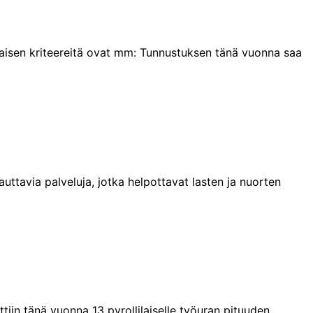
laisen kriteereitä ovat mm: Tunnustuksen tänä vuonna saa
tavia palveluja, jotka helpottavat lasten ja nuorten
iin tänä vuonna 13 pyrollilaiselle työuran pituuden