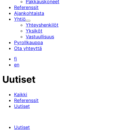
Pakkauskoneet
Referenssit
Ajankohtaista
Yhtiö
Alavalikko
Yhteyshenkilöt
Yksiköt
Vastuullisuus
Pyrollkauppa
Ota yhteyttä
fi
en
Uutiset
Kaikki
Referenssit
Uutiset
Uutiset