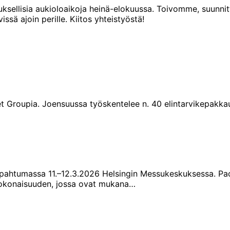
uksellisia aukioloaikoja heinä-elokuussa. Toivomme, suunn
ä ajoin perille. Kiitos yhteistyöstä!
t Groupia. Joensuussa työskentelee n. 40 elintarvikepakkau
ahtumassa 11.–12.3.2026 Helsingin Messukeskuksessa. Pa
kokonaisuuden, jossa ovat mukana…