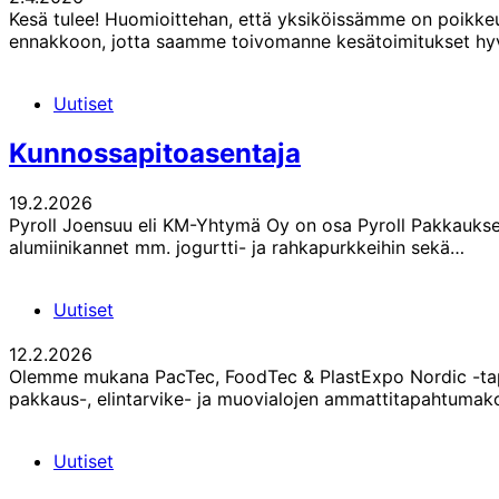
Kesä tulee! Huomioittehan, että yksiköissämme on poikke
ennakkoon, jotta saamme toivomanne kesätoimitukset hyviss
Uutiset
Kunnossapitoasentaja
19.2.2026
Pyroll Joensuu eli KM-Yhtymä Oy on osa Pyroll Pakkaukse
alumiinikannet mm. jogurtti- ja rahkapurkkeihin sekä…
Uutiset
12.2.2026
Olemme mukana PacTec, FoodTec & PlastExpo Nordic -tap
pakkaus-, elintarvike- ja muovialojen ammattitapahtuma
Uutiset