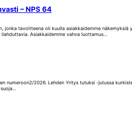
vasti – NPS 64
, jonka tavoitteena oli kuulla asiakkaidemme näkemyksiä 
äin ilahduttavia. Asiakkaidemme vahva luottamus…
n numeroon2/2026. Lehden Yritys tutuksi -jutussa kurkist
 suoja…