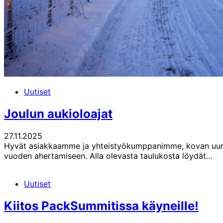
Uutiset
Joulun aukioloajat
27.11.2025
Hyvät asiakkaamme ja yhteistyökumppanimme, kovan uurast
vuoden ahertamiseen. Alla olevasta taulukosta löydät…
Uutiset
Kiitos PackSummitissa käyneille!