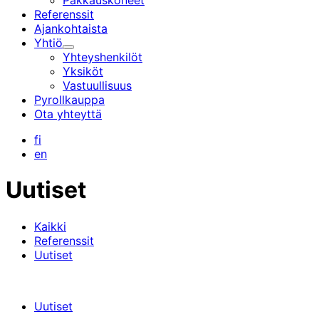
Pakkauskoneet
Referenssit
Ajankohtaista
Yhtiö
Alavalikko
Yhteyshenkilöt
Yksiköt
Vastuullisuus
Pyrollkauppa
Ota yhteyttä
fi
en
Uutiset
Kaikki
Referenssit
Uutiset
Uutiset