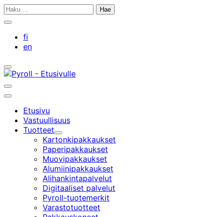
Siirry
Haku:
sisältöön
Sulje
hakupalkki
fi
en
Avaa/sulje
hakupalkki
Avaa/sulje
hakupalkki
Päävalikko
Etusivu
Vastuullisuus
Tuotteet
Alavalikko
Kartonkipakkaukset
Paperipakkaukset
Muovipakkaukset
Alumiinipakkaukset
Alihankintapalvelut
Digitaaliset palvelut
Pyroll-tuotemerkit
Varastotuotteet