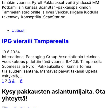
tänäkin vuonna. Pyroll Pakkaukset voitti yhdessä MM
Kotkamillsin kanssa ScanStar -pakkauspalkinnon
Tammelan stadionille ja Ilves Veikkausliigalle luodulla
takeaway-konseptilla. ScanStar on…
Uutiset
IPG vieraili Tampereella
13.6.2024
International Packaging Group Associationin tekninen
vuosikokous pidettiin tänä vuonna 8.-12.6. Tampereella
Suomessa ja Pyroll Pakkauksilla oli kunnia toimia
tilaisuuden isäntänä. Mahtavat päivät takana! Upeita
esityksiä,…
Edellinen
Sivu
Sivu
Sivu
Sivu
Sivu
Seuraava
1
2
3
4
…
6
sivu
sivu
Kysy pakkausten asiantuntijalta. Ota
yhteyttä!