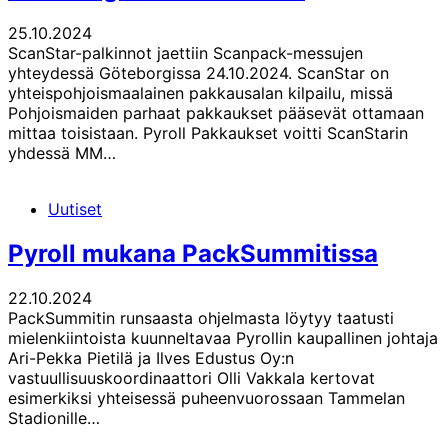
25.10.2024
ScanStar-palkinnot jaettiin Scanpack-messujen
yhteydessä Göteborgissa 24.10.2024. ScanStar on
yhteispohjoismaalainen pakkausalan kilpailu, missä
Pohjoismaiden parhaat pakkaukset pääsevät ottamaan
mittaa toisistaan. Pyroll Pakkaukset voitti ScanStarin
yhdessä MM…
Uutiset
Pyroll mukana PackSummitissa
22.10.2024
PackSummitin runsaasta ohjelmasta löytyy taatusti
mielenkiintoista kuunneltavaa Pyrollin kaupallinen johtaja
Ari-Pekka Pietilä ja Ilves Edustus Oy:n
vastuullisuuskoordinaattori Olli Vakkala kertovat
esimerkiksi yhteisessä puheenvuorossaan Tammelan
Stadionille…