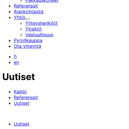
Pakkauskoneet
Referenssit
Ajankohtaista
Yhtiö
Alavalikko
Yhteyshenkilöt
Yksiköt
Vastuullisuus
Pyrollkauppa
Ota yhteyttä
fi
en
Uutiset
Kaikki
Referenssit
Uutiset
Uutiset