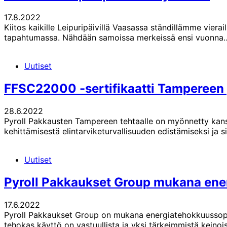
17.8.2022
Kiitos kaikille Leipuripäivillä Vaasassa ständillämme viera
tapahtumassa. Nähdään samoissa merkeissä ensi vuonna
Uutiset
FFSC22000 -sertifikaatti Tampereen 
28.6.2022
Pyroll Pakkausten Tampereen tehtaalle on myönnetty kansai
kehittämisestä elintarviketurvallisuuden edistämiseksi ja 
Uutiset
Pyroll Pakkaukset Group mukana en
17.6.2022
Pyroll Pakkaukset Group on mukana energiatehokkuussopim
tehokas käyttö on vastuullista ja yksi tärkeimmistä kein