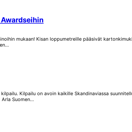
h Awardseihin
noihin mukaan! Kisan loppumetreille pääsivät kartonkimukis
ien…
ailu. Kilpailu on avoin kaikille Skandinaviassa suunnitelluill
ja Arla Suomen…