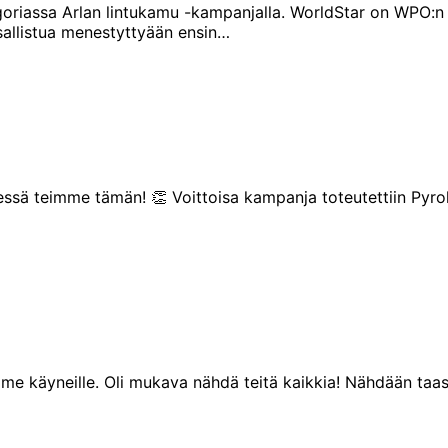
oriassa Arlan lintukamu -kampanjalla. WorldStar on WPO:n 
sallistua menestyttyään ensin…
yhdessä teimme tämän! 👏 Voittoisa kampanja toteutettiin Py
me käyneille. Oli mukava nähdä teitä kaikkia! Nähdään taas