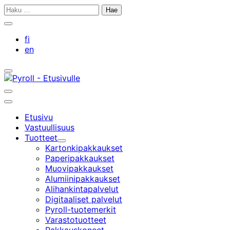
Siirry
Haku:
sisältöön
Sulje
hakupalkki
fi
en
Avaa/sulje
hakupalkki
Avaa/sulje
hakupalkki
Päävalikko
Etusivu
Vastuullisuus
Tuotteet
Alavalikko
Kartonkipakkaukset
Paperipakkaukset
Muovipakkaukset
Alumiinipakkaukset
Alihankintapalvelut
Digitaaliset palvelut
Pyroll-tuotemerkit
Varastotuotteet