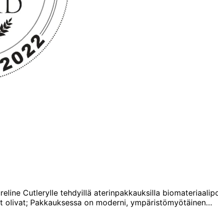
line Cutlerylle tehdyillä aterinpakkauksilla biomateriaalipo
ut olivat; Pakkauksessa on moderni, ympäristömyötäinen…