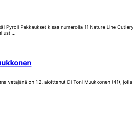
ä! Pyroll Pakkaukset kisaa numerolla 11 Nature Line Cutlery
ellusti…
Muukkonen
a vetäjänä on 1.2. aloittanut DI Toni Muukkonen (41), jol