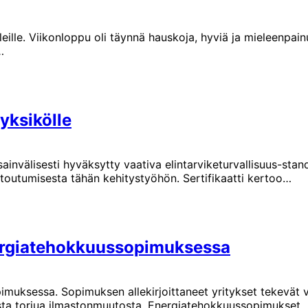
illeille. Viikonloppu oli täynnä hauskoja, hyviä ja mieleenpa
…
yksikölle
nvälisesti hyväksytty vaativa elintarviketurvallisuus-stand
sitoutumisesta tähän kehitystyöhön. Sertifikaatti kertoo…
ergiatehokkuussopimuksessa
uksessa. Sopimuksen allekirjoittaneet yritykset tekevät v
oista torjua ilmastonmuutosta. Energiatehokkuussopimukset