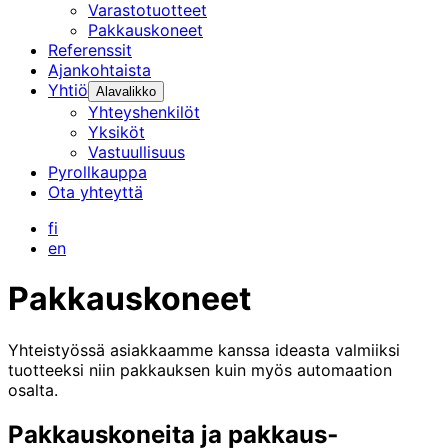
Varastotuotteet
Pakkauskoneet
Referenssit
Ajankohtaista
Yhtiö
Alavalikko
Yhteyshenkilöt
Yksiköt
Vastuullisuus
Pyrollkauppa
Ota yhteyttä
fi
en
Pakkauskoneet
Yhteistyössä asiakkaamme kanssa ideasta valmiiksi
tuotteeksi niin pakkauksen kuin myös automaation
osalta.
Pakkaus­koneita ja pakkaus­