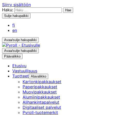
Siirry sisältöön
Haku:
Sulje hakupalkki
fi
en
Avaa/sulje hakupalkki
Avaa/sulje hakupalkki
Päävalikko
Etusivu
Vastuullisuus
Tuotteet
Alavalikko
Kartonkipakkaukset
Paperipakkaukset
Muovipakkaukset
Alumiinipakkaukset
Alihankintapalvelut
Digitaaliset palvelut
Pyroll-tuotemerkit