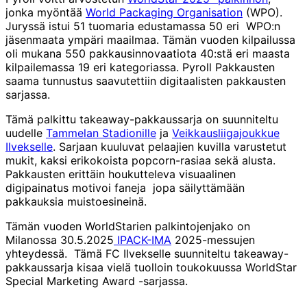
jonka myöntää
World Packaging Organisation
(WPO).
Juryssä istui 51 tuomaria edustamassa 50 eri WPO:n
jäsenmaata ympäri maailmaa. Tämän vuoden kilpailussa
oli mukana 550 pakkausinnovaatiota 40:stä eri maasta
kilpailemassa 19 eri kategoriassa. Pyroll Pakkausten
saama tunnustus saavutettiin digitaalisten pakkausten
sarjassa.
Tämä palkittu takeaway-pakkaussarja on suunniteltu
uudelle
Tammelan Stadionille
ja
Veikkausliigajoukkue
Ilvekselle
. Sarjaan kuuluvat pelaajien kuvilla varustetut
mukit, kaksi erikokoista popcorn-rasiaa sekä alusta.
Pakkausten erittäin houkutteleva visuaalinen
digipainatus motivoi faneja jopa säilyttämään
pakkauksia muistoesineinä.
Tämän vuoden WorldStarien palkintojenjako on
Milanossa 30.5.2025
IPACK-IMA
2025-messujen
yhteydessä. Tämä FC Ilvekselle suunniteltu takeaway-
pakkaussarja kisaa vielä tuolloin toukokuussa WorldStar
Special Marketing Award -sarjassa.