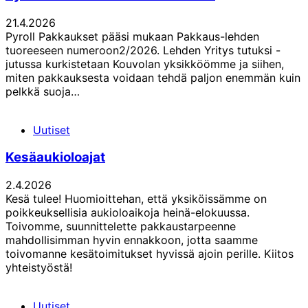
21.4.2026
Pyroll Pakkaukset pääsi mukaan Pakkaus-lehden
tuoreeseen numeroon2/2026. Lehden Yritys tutuksi -
jutussa kurkistetaan Kouvolan yksikköömme ja siihen,
miten pakkauksesta voidaan tehdä paljon enemmän kuin
pelkkä suoja…
Uutiset
Kesäaukioloajat
2.4.2026
Kesä tulee! Huomioittehan, että yksiköissämme on
poikkeuksellisia aukioloaikoja heinä-elokuussa.
Toivomme, suunnittelette pakkaustarpeenne
mahdollisimman hyvin ennakkoon, jotta saamme
toivomanne kesätoimitukset hyvissä ajoin perille. Kiitos
yhteistyöstä!
Uutiset