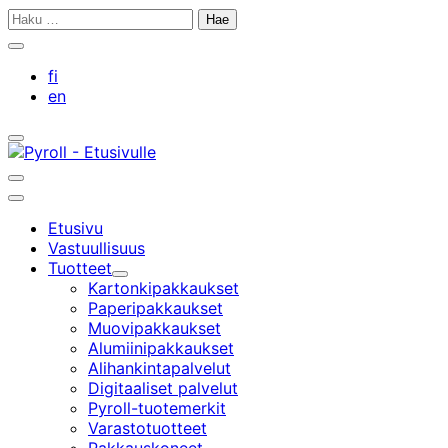
Siirry
Haku:
sisältöön
Sulje
hakupalkki
fi
en
Avaa/sulje
hakupalkki
Avaa/sulje
hakupalkki
Päävalikko
Etusivu
Vastuullisuus
Tuotteet
Alavalikko
Kartonkipakkaukset
Paperipakkaukset
Muovipakkaukset
Alumiinipakkaukset
Alihankintapalvelut
Digitaaliset palvelut
Pyroll-tuotemerkit
Varastotuotteet