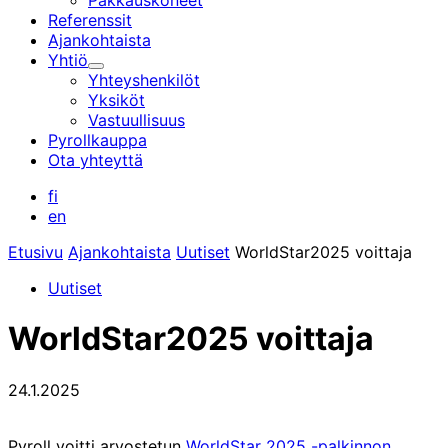
Pakkauskoneet
Referenssit
Ajankohtaista
Yhtiö
Alavalikko
Yhteyshenkilöt
Yksiköt
Vastuullisuus
Pyrollkauppa
Ota yhteyttä
fi
en
Etusivu
Ajankohtaista
Uutiset
WorldStar2025 voittaja
Uutiset
WorldStar2025 voittaja
24.1.2025
Pyroll voitti arvostetun
WorldStar 2025 -palkinnon
,