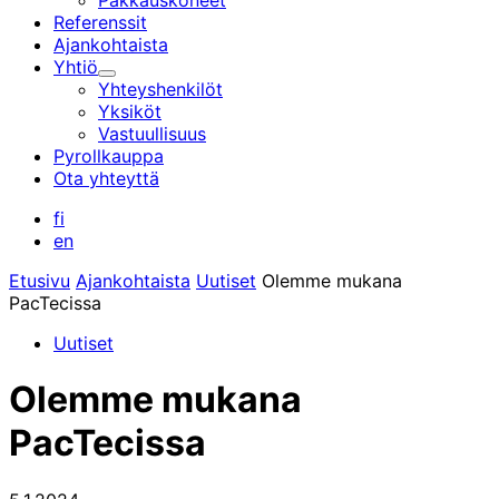
Pakkauskoneet
Referenssit
Ajankohtaista
Yhtiö
Alavalikko
Yhteyshenkilöt
Yksiköt
Vastuullisuus
Pyrollkauppa
Ota yhteyttä
fi
en
Etusivu
Ajankohtaista
Uutiset
Olemme mukana
PacTecissa
Uutiset
Olemme mukana
PacTecissa