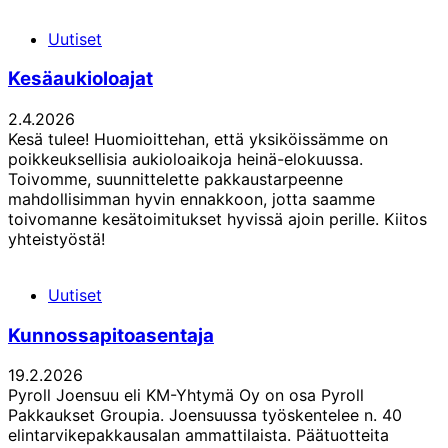
Uutiset
Kesäaukioloajat
2.4.2026
Kesä tulee! Huomioittehan, että yksiköissämme on
poikkeuksellisia aukioloaikoja heinä-elokuussa.
Toivomme, suunnittelette pakkaustarpeenne
mahdollisimman hyvin ennakkoon, jotta saamme
toivomanne kesätoimitukset hyvissä ajoin perille. Kiitos
yhteistyöstä!
Uutiset
Kunnossapitoasentaja
19.2.2026
Pyroll Joensuu eli KM-Yhtymä Oy on osa Pyroll
Pakkaukset Groupia. Joensuussa työskentelee n. 40
elintarvikepakkausalan ammattilaista. Päätuotteita