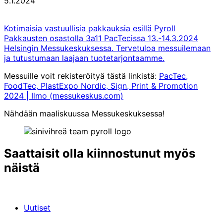
5.1.2024
Kotimaisia vastuullisia pakkauksia esillä Pyroll
Pakkausten osastolla 3a11 PacTecissa 13.-14.3.2024
Helsingin Messukeskuksessa. Tervetuloa messuilemaan
ja tutustumaan laajaan tuotetarjontaamme.
Messuille voit rekisteröityä tästä linkistä:
PacTec,
FoodTec, PlastExpo Nordic, Sign, Print & Promotion
2024 | Ilmo (messukeskus.com)
Nähdään maaliskuussa Messukeskuksessa!
Saattaisit olla kiinnostunut myös
näistä
Uutiset