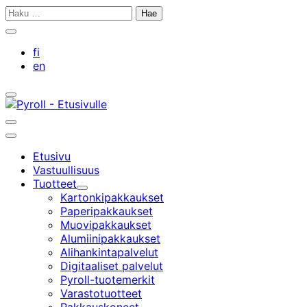
Siirry
Haku:
sisältöön
Sulje
hakupalkki
fi
en
Avaa/sulje
hakupalkki
Avaa/sulje
hakupalkki
Päävalikko
Etusivu
Vastuullisuus
Tuotteet
Alavalikko
Kartonkipakkaukset
Paperipakkaukset
Muovipakkaukset
Alumiinipakkaukset
Alihankintapalvelut
Digitaaliset palvelut
Pyroll-tuotemerkit
Varastotuotteet