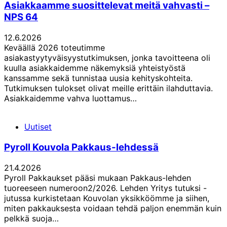
Asiakkaamme suosittelevat meitä vahvasti –
NPS 64
12.6.2026
Keväällä 2026 toteutimme
asiakastyytyväisyystutkimuksen, jonka tavoitteena oli
kuulla asiakkaidemme näkemyksiä yhteistyöstä
kanssamme sekä tunnistaa uusia kehityskohteita.
Tutkimuksen tulokset olivat meille erittäin ilahduttavia.
Asiakkaidemme vahva luottamus…
Uutiset
Pyroll Kouvola Pakkaus-lehdessä
21.4.2026
Pyroll Pakkaukset pääsi mukaan Pakkaus-lehden
tuoreeseen numeroon2/2026. Lehden Yritys tutuksi -
jutussa kurkistetaan Kouvolan yksikköömme ja siihen,
miten pakkauksesta voidaan tehdä paljon enemmän kuin
pelkkä suoja…