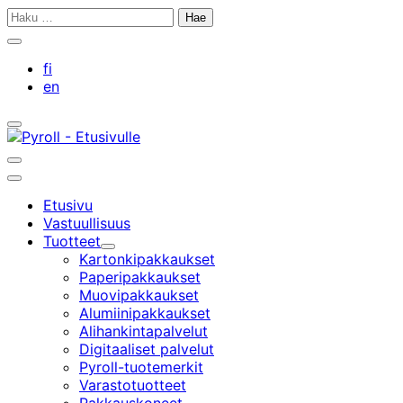
Siirry
Haku:
sisältöön
Sulje
hakupalkki
fi
en
Avaa/sulje
hakupalkki
Avaa/sulje
hakupalkki
Päävalikko
Etusivu
Vastuullisuus
Tuotteet
Alavalikko
Kartonkipakkaukset
Paperipakkaukset
Muovipakkaukset
Alumiinipakkaukset
Alihankintapalvelut
Digitaaliset palvelut
Pyroll-tuotemerkit
Varastotuotteet