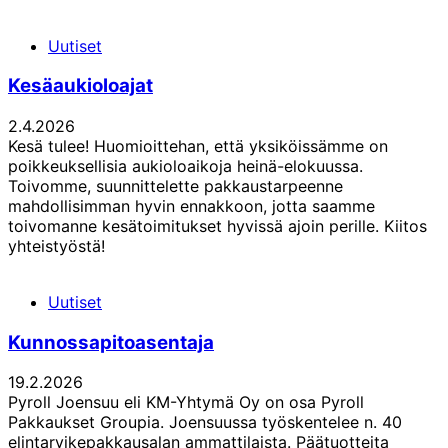
Uutiset
Kesäaukioloajat
2.4.2026
Kesä tulee! Huomioittehan, että yksiköissämme on
poikkeuksellisia aukioloaikoja heinä-elokuussa.
Toivomme, suunnittelette pakkaustarpeenne
mahdollisimman hyvin ennakkoon, jotta saamme
toivomanne kesätoimitukset hyvissä ajoin perille. Kiitos
yhteistyöstä!
Uutiset
Kunnossapitoasentaja
19.2.2026
Pyroll Joensuu eli KM-Yhtymä Oy on osa Pyroll
Pakkaukset Groupia. Joensuussa työskentelee n. 40
elintarvikepakkausalan ammattilaista. Päätuotteita