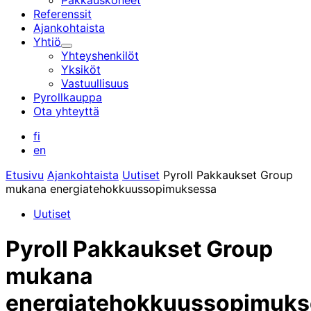
Pakkauskoneet
Referenssit
Ajankohtaista
Yhtiö
Alavalikko
Yhteyshenkilöt
Yksiköt
Vastuullisuus
Pyrollkauppa
Ota yhteyttä
fi
en
Etusivu
Ajankohtaista
Uutiset
Pyroll Pakkaukset Group
mukana energiatehokkuussopimuksessa
Uutiset
Pyroll Pakkaukset Group
mukana
energiatehokkuussopimuks