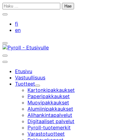
Siirry
Haku:
sisältöön
Sulje
hakupalkki
fi
en
Avaa/sulje
hakupalkki
Avaa/sulje
hakupalkki
Päävalikko
Etusivu
Vastuullisuus
Tuotteet
Alavalikko
Kartonkipakkaukset
Paperipakkaukset
Muovipakkaukset
Alumiinipakkaukset
Alihankintapalvelut
Digitaaliset palvelut
Pyroll-tuotemerkit
Varastotuotteet