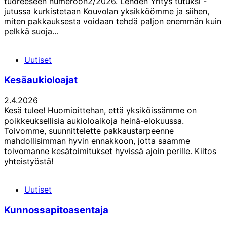
tuoreeseen numeroon2/2026. Lehden Yritys tutuksi -
jutussa kurkistetaan Kouvolan yksikköömme ja siihen,
miten pakkauksesta voidaan tehdä paljon enemmän kuin
pelkkä suoja…
Uutiset
Kesäaukioloajat
2.4.2026
Kesä tulee! Huomioittehan, että yksiköissämme on
poikkeuksellisia aukioloaikoja heinä-elokuussa.
Toivomme, suunnittelette pakkaustarpeenne
mahdollisimman hyvin ennakkoon, jotta saamme
toivomanne kesätoimitukset hyvissä ajoin perille. Kiitos
yhteistyöstä!
Uutiset
Kunnossapitoasentaja