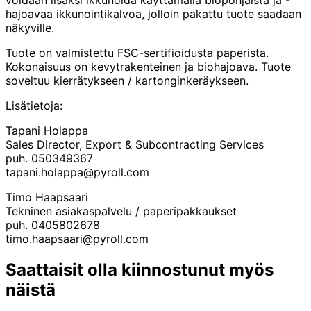
hajoavaa ikkunointikalvoa, jolloin pakattu tuote saadaan
näkyville.
Tuote on valmistettu FSC-sertifioidusta paperista.
Kokonaisuus on kevytrakenteinen ja biohajoava. Tuote
soveltuu kierrätykseen / kartonginkeräykseen.
Lisätietoja:
Tapani Holappa
Sales Director, Export & Subcontracting Services
puh. 050349367
tapani.holappa@pyroll.com
Timo Haapsaari
Tekninen asiakaspalvelu / paperipakkaukset
puh. 0405802678
timo.haapsaari@pyroll.com
Saattaisit olla kiinnostunut myös
näistä