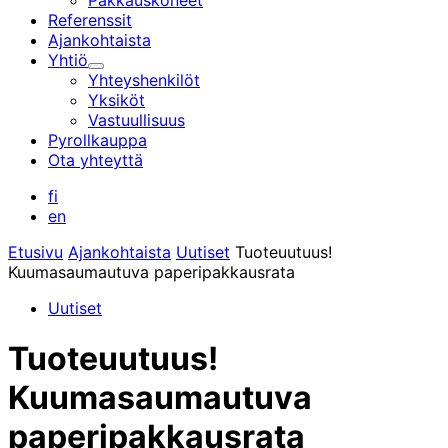
Pakkauskoneet
Referenssit
Ajankohtaista
Yhtiö
Alavalikko
Yhteyshenkilöt
Yksiköt
Vastuullisuus
Pyrollkauppa
Ota yhteyttä
fi
en
Etusivu
Ajankohtaista
Uutiset
Tuoteuutuus!
Kuumasaumautuva paperipakkausrata
Uutiset
Tuoteuutuus!
Kuumasaumautuva
paperipakkausrata