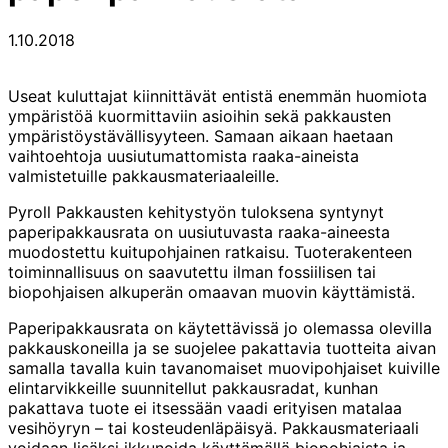
1.10.2018
Useat kuluttajat kiinnittävät entistä enemmän huomiota
ympäristöä kuormittaviin asioihin sekä pakkausten
ympäristöystävällisyyteen. Samaan aikaan haetaan
vaihtoehtoja uusiutumattomista raaka-aineista
valmistetuille pakkausmateriaaleille.
Pyroll Pakkausten kehitystyön tuloksena syntynyt
paperipakkausrata on uusiutuvasta raaka-aineesta
muodostettu kuitupohjainen ratkaisu. Tuoterakenteen
toiminnallisuus on saavutettu ilman fossiilisen tai
biopohjaisen alkuperän omaavan muovin käyttämistä.
Paperipakkausrata on käytettävissä jo olemassa olevilla
pakkauskoneilla ja se suojelee pakattavia tuotteita aivan
samalla tavalla kuin tavanomaiset muovipohjaiset kuiville
elintarvikkeille suunnitellut pakkausradat, kunhan
pakattava tuote ei itsessään vaadi erityisen matalaa
vesihöyryn – tai kosteudenläpäisyä. Pakkausmateriaali
voidaan lisäksi ikkunoida käyttämällä biopohjaista ja -