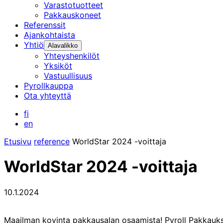
Varastotuotteet
Pakkauskoneet
Referenssit
Ajankohtaista
Yhtiö
Alavalikko
Yhteyshenkilöt
Yksiköt
Vastuullisuus
Pyrollkauppa
Ota yhteyttä
fi
en
Etusivu
reference
WorldStar 2024 -voittaja
WorldStar 2024 -voittaja
10.1.2024
Maailman kovinta pakkausalan osaamista! Pyroll Pakkauks