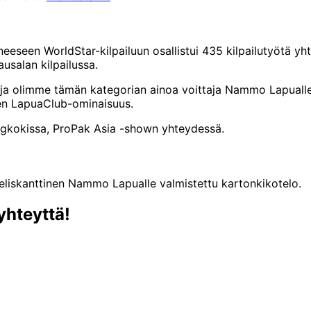
eeseen WorldStar-kilpailuun osallistui 435 kilpailutyötä y
usalan kilpailussa.
 ja olimme tämän kategorian ainoa voittaja Nammo Lapualle va
inen LapuaClub-ominaisuus.
angkokissa, ProPak Asia -shown yhteydessä.
yhteyttä!