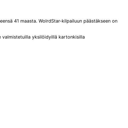
hteensä 41 maasta. WolrdStar-kilpailuun päästäkseen on
lmistetuilla yksilöidyillä kartonkisilla