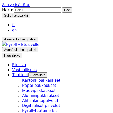
Siirry sisältöön
Haku:
Sulje hakupalkki
fi
en
Avaa/sulje hakupalkki
Avaa/sulje hakupalkki
Päävalikko
Etusivu
Vastuullisuus
Tuotteet
Alavalikko
Kartonkipakkaukset
Paperipakkaukset
Muovipakkaukset
Alumiinipakkaukset
Alihankintapalvelut
Digitaaliset palvelut
Pyroll-tuotemerkit